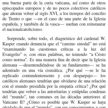
una buena parte de la curia vaticana, así como de otros
episcopados europeos y de no pocos colectivos católicos
que añoran volver al siglo XVI, a los tiempos del concilio
de Trento o que —en el caso de una parte de la Iglesia
española, y también de la vasca— sueñan con reinstaurar
el nacionalcatolicismo.
Sorprende, sobre todo, el diagnóstico del cardenal W.
Kasper cuando denuncia que el “camino sinodal” no está
“
examinando las cuestiones críticas a la luz del
Evangelio” o, con otras palabras, no teniendo “a Cristo
como norma”. Es una manera fina de decir que la Iglesia
alemana —desentendiéndose de su fundamento— se ha
adentrado en una vía cismática. ¿Por qué —se le ha
replicado contundentemente y con desparpajo— los
católicos alemanes tendrían que olvidarse de una relación
con el mundo presidida por la empatía crítica? ¿Por qué
tendrían que volver a las autoritarias y estúpidas condenas
del “mundo”, tan comunes en las décadas anteriores al
Vaticano II? ¿Cómo es posible que W. Kasper se haya
olvidado de que
el “mundo”, con sus conocimientos y con