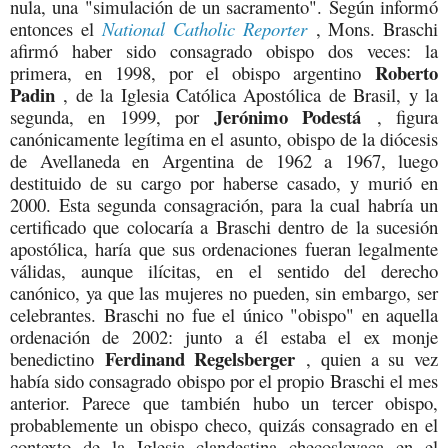
nula, una "simulación de un sacramento". Según informó
entonces el
National Catholic Reporter
, Mons. Braschi
afirmó haber sido consagrado obispo dos veces: la
Roberto
primera, en 1998, por el obispo argentino
Padin
, de la Iglesia Católica Apostólica de Brasil, y la
Jerónimo Podestá
segunda, en 1999, por
, figura
canónicamente legítima en el asunto, obispo de la diócesis
de Avellaneda en Argentina de 1962 a 1967, luego
destituido de su cargo por haberse casado, y murió en
2000. Esta segunda consagración, para la cual habría un
certificado que colocaría a Braschi dentro de la sucesión
apostólica, haría que sus ordenaciones fueran legalmente
válidas, aunque ilícitas, en el sentido del derecho
canónico, ya que las mujeres no pueden, sin embargo, ser
celebrantes. Braschi no fue el único "obispo" en aquella
ordenación de 2002: junto a él estaba el ex monje
Ferdinand Regelsberger
benedictino
, quien a su vez
había sido consagrado obispo por el propio Braschi el mes
anterior. Parece que también hubo un tercer obispo,
probablemente un obispo checo, quizás consagrado en el
contexto de la Iglesia clandestina checoslovaca en el