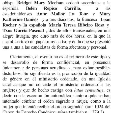
Bridget Mary Meehan
obispa
ordenó sacerdotes a la
Belén Repiso Carrillo
española
,
a las
Anne Malloy La Tour
Mary
estadounidenses
y
Katherine Daniels
Loan
y a tres diáconos, la francesa
Rocher y la española María Teresa Ribeiro Rosa
y
Txus García Pascual
, dos de ellos transexuales, en una
alegre liturgia, que duró más de dos horas, en la que la
asamblea tuvo un papel muy activo y en la que se presentó
una a una a las candidatas de forma afectuosa y personal.
Ciertamente, el evento no es el primero de este tipo y
se desarrolló de forma confidencial, en presencia
únicamente de personas acreditadas, para evitar posibles
disturbios. Su significado es la promoción de la igualdad
de género en el ministerio ordenado, en una Iglesia
católica que no concede el ministerio ordenado a las
mujeres y que de hecho castiga con
latae sententiae
, es
decir, con la excomunión automática «tanto a quienes han
intentado conferir el orden sagrado a mujer, como a la
mujer que intentó recibir el orden sagrado" (art. 1024 del
Canon de Derecho Canónico; véase también n. 1379,3).